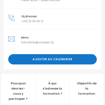
Frères Nadir – BABA HASSEN
TÉLÉPHONE
+213 23 35 05 31
EMAIL
formation@unidees.dz
AJOUTER AU CALENDRIER
Pourquoi
À qui
Objectifs de
devriez-
s'adresse la
la
vous y
formation ?
formation
participer ?