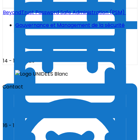
BeyondTrust Password Safe Administration (PSM)
Gouvernance et Management de la sécurité
14 - 12 - 2025
Contact
16 - 12 - 2025