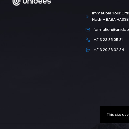
Immeuble Your Offic
Nadir - BABA HASSE
formation@unidee
+213 23 35 05 31
+213 20 38 32 34
This site u