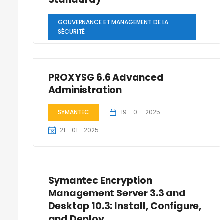
GOUVERNANCE ET MANAGEMENT DE LA
SÉCURITÉ
05 - 01 - 2025
09 - 01 - 2025
PROXYSG 6.6 Advanced
2 Jours
Administration
SYMANTEC
19 - 01 - 2025
21 - 01 - 2025
2 Jours
Symantec Encryption
Management Server 3.3 and
Desktop 10.3: Install, Configure,
and Deploy